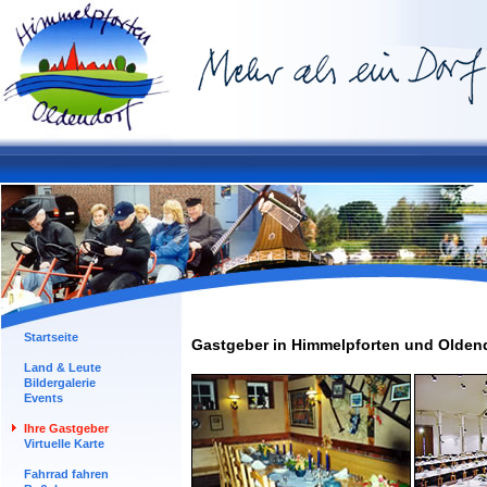
Startseite
Gastgeber in Himmelpforten und Olden
Land & Leute
Bildergalerie
Events
Ihre Gastgeber
Virtuelle Karte
Fahrrad fahren